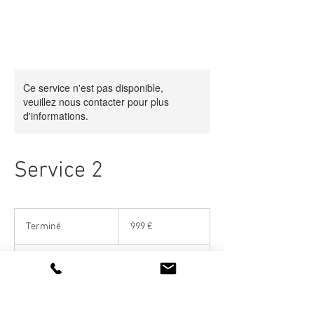
Ce service n'est pas disponible,
veuillez nous contacter pour plus
d'informations.
Service 2
999
euros
Terminé
T
999 €
e
r
Plounéour-Ménez
m
i
n
é
Places disponibles